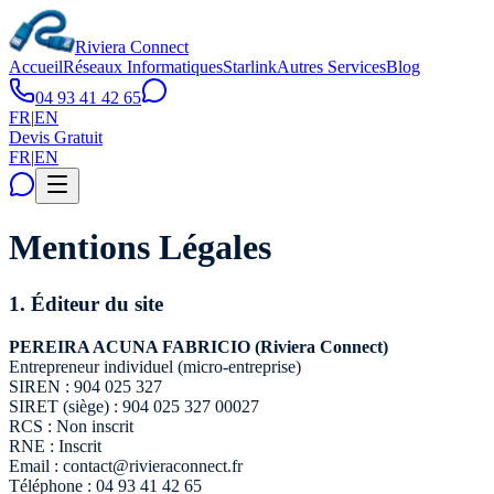
Riviera Connect
Accueil
Réseaux Informatiques
Starlink
Autres Services
Blog
04 93 41 42 65
FR
|
EN
Devis Gratuit
FR
|
EN
Mentions Légales
1.
Éditeur du site
PEREIRA ACUNA FABRICIO (Riviera Connect)
Entrepreneur individuel (micro-entreprise)
SIREN : 904 025 327
SIRET (siège) : 904 025 327 00027
RCS : Non inscrit
RNE : Inscrit
Email : contact@rivieraconnect.fr
Téléphone : 04 93 41 42 65